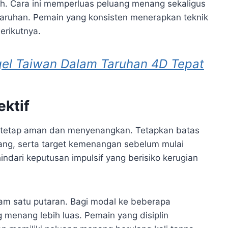
ah. Cara ini memperluas peluang menang sekaligus
 taruhan. Pemain yang konsisten menerapkan teknik
erikutnya.
gel Taiwan Dalam Taruhan 4D Tepat
ktif
n tetap aman dan menyenangkan. Tetapkan batas
sang, serta target kemenangan sebelum mulai
ndari keputusan impulsif yang berisiko kerugian
lam satu putaran. Bagi modal ke beberapa
menang lebih luas. Pemain yang disiplin