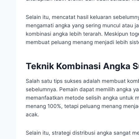
Selain itu, mencatat hasil keluaran sebelu
mengamati angka yang sering muncul atau ja
kombinasi angka lebih terarah. Meskipun to
membuat peluang menang menjadi lebih sist
Teknik Kombinasi Angka 
Salah satu tips sukses adalah membuat komb
sebelumnya. Pemain dapat memilih angka yan
memanfaatkan metode selisih angka untuk me
menang 100%, tetapi peluang menang menjad
acak.
Selain itu, strategi distribusi angka sanga