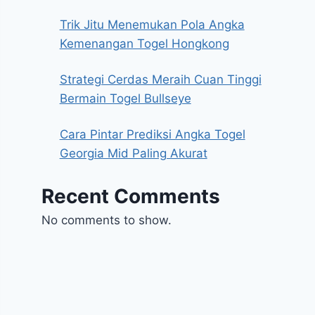
Trik Jitu Menemukan Pola Angka
Kemenangan Togel Hongkong
Strategi Cerdas Meraih Cuan Tinggi
Bermain Togel Bullseye
Cara Pintar Prediksi Angka Togel
Georgia Mid Paling Akurat
Recent Comments
No comments to show.