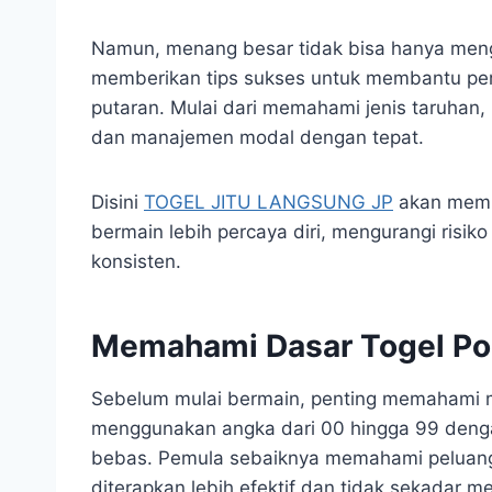
Namun, menang besar tidak bisa hanya men
memberikan tips sukses untuk membantu pe
putaran. Mulai dari memahami jenis taruhan,
dan manajemen modal dengan tepat.
Disini
TOGEL JITU LANGSUNG JP
akan memba
bermain lebih percaya diri, mengurangi risi
konsisten.
Memahami Dasar Togel Po
Sebelum mulai bermain, penting memahami m
menggunakan angka dari 00 hingga 99 dengan
bebas. Pemula sebaiknya memahami peluang m
diterapkan lebih efektif dan tidak sekadar 