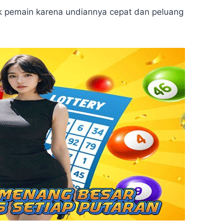
yak pemain karena undiannya cepat dan peluang