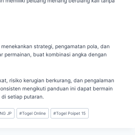
n memiliki peluang menang berulang kali tanpa
5 menekankan strategi, pengamatan pola, dan
ar permainan, buat kombinasi angka dengan
at, risiko kerugian berkurang, dan pengalaman
onsisten mengikuti panduan ini dapat bermain
di setiap putaran.
NG JP
#
Togel Online
#
Togel Poipet 15