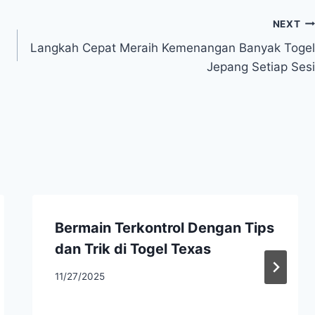
NEXT
Langkah Cepat Meraih Kemenangan Banyak Togel
Jepang Setiap Sesi
Bermain Terkontrol Dengan Tips
dan Trik di Togel Texas
11/27/2025