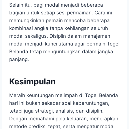
Selain itu, bagi modal menjadi beberapa
bagian untuk setiap sesi permainan. Cara ini
memungkinkan pemain mencoba beberapa
kombinasi angka tanpa kehilangan seluruh
modal sekaligus. Disiplin dalam manajemen
modal menjadi kunci utama agar bermain Togel
Belanda tetap menguntungkan dalam jangka
panjang.
Kesimpulan
Meraih keuntungan melimpah di Togel Belanda
hari ini bukan sekadar soal keberuntungan,
tetapi juga strategi, analisis, dan disiplin.
Dengan memahami pola keluaran, menerapkan
metode prediksi tepat, serta mengatur modal