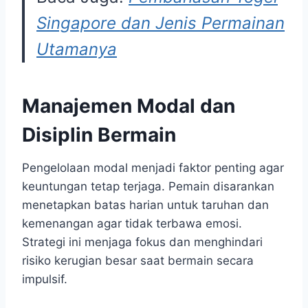
Singapore dan Jenis Permainan
Utamanya
Manajemen Modal dan
Disiplin Bermain
Pengelolaan modal menjadi faktor penting agar
keuntungan tetap terjaga. Pemain disarankan
menetapkan batas harian untuk taruhan dan
kemenangan agar tidak terbawa emosi.
Strategi ini menjaga fokus dan menghindari
risiko kerugian besar saat bermain secara
impulsif.