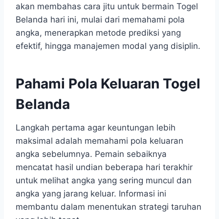
akan membahas cara jitu untuk bermain Togel
Belanda hari ini, mulai dari memahami pola
angka, menerapkan metode prediksi yang
efektif, hingga manajemen modal yang disiplin.
Pahami Pola Keluaran Togel
Belanda
Langkah pertama agar keuntungan lebih
maksimal adalah memahami pola keluaran
angka sebelumnya. Pemain sebaiknya
mencatat hasil undian beberapa hari terakhir
untuk melihat angka yang sering muncul dan
angka yang jarang keluar. Informasi ini
membantu dalam menentukan strategi taruhan