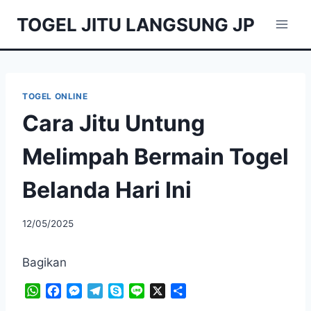
Skip
TOGEL JITU LANGSUNG JP
to
content
TOGEL ONLINE
Cara Jitu Untung
Melimpah Bermain Togel
Belanda Hari Ini
12/05/2025
Bagikan
W
F
M
T
S
L
X
S
h
a
e
e
k
i
h