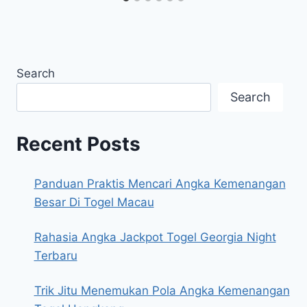
Search
Search
Recent Posts
Panduan Praktis Mencari Angka Kemenangan
Besar Di Togel Macau
Rahasia Angka Jackpot Togel Georgia Night
Terbaru
Trik Jitu Menemukan Pola Angka Kemenangan