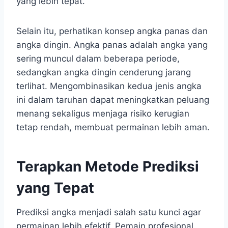
yang lebih tepat.
Selain itu, perhatikan konsep angka panas dan
angka dingin. Angka panas adalah angka yang
sering muncul dalam beberapa periode,
sedangkan angka dingin cenderung jarang
terlihat. Mengombinasikan kedua jenis angka
ini dalam taruhan dapat meningkatkan peluang
menang sekaligus menjaga risiko kerugian
tetap rendah, membuat permainan lebih aman.
Terapkan Metode Prediksi
yang Tepat
Prediksi angka menjadi salah satu kunci agar
permainan lebih efektif. Pemain profesional