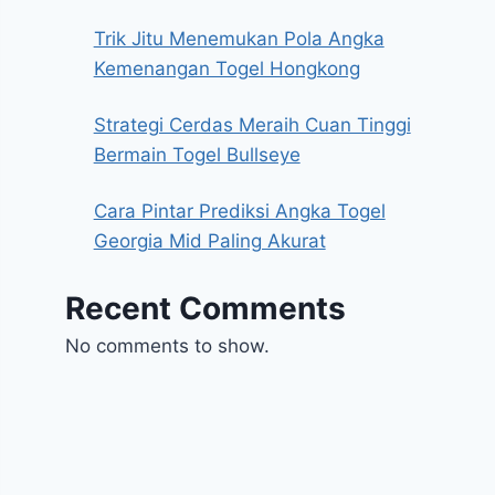
Trik Jitu Menemukan Pola Angka
Kemenangan Togel Hongkong
Strategi Cerdas Meraih Cuan Tinggi
Bermain Togel Bullseye
Cara Pintar Prediksi Angka Togel
Georgia Mid Paling Akurat
Recent Comments
No comments to show.