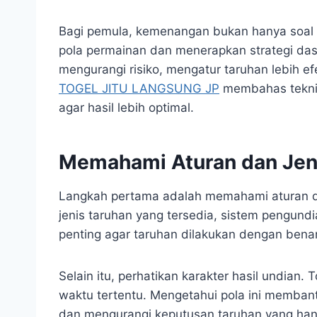
Bagi pemula, kemenangan bukan hanya soa
pola permainan dan menerapkan strategi da
mengurangi risiko, mengatur taruhan lebih e
TOGEL JITU LANGSUNG JP
membahas teknik
agar hasil lebih optimal.
Memahami Aturan dan Jen
Langkah pertama adalah memahami aturan da
jenis taruhan yang tersedia, sistem pengun
penting agar taruhan dilakukan dengan benar
Selain itu, perhatikan karakter hasil undian.
waktu tertentu. Mengetahui pola ini memban
dan mengurangi keputusan taruhan yang han