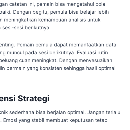
ngan catatan ini, pemain bisa mengetahui pola
iki. Dengan begitu, pemula bisa belajar lebih
n meningkatkan kemampuan analisis untuk
sesi-sesi berikutnya.
ga penting. Pemain pemula dapat memanfaatkan data
 muncul pada sesi berikutnya. Evaluasi rutin
n peluang cuan meningkat. Dengan menyesuaikan
in bermain yang konsisten sehingga hasil optimal
ensi Strategi
knik sederhana bisa berjalan optimal. Jangan terlalu
ah. Emosi yang stabil membuat keputusan tetap
.