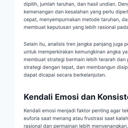
dipilih, jumlah taruhan, dan hasil undian. De
kemenangan dan kesalahan yang perlu diperba
cepat, menyempurnakan metode taruhan, da
membuat keputusan yang lebih rasional pada 
Selain itu, analisis tren jangka panjang ju
untuk memperkirakan kemungkinan angka yang
membuat strategi bermain lebih terarah da
strategi dengan tepat, dan membangun disipl
dapat dicapai secara berkelanjutan.
Kendali Emosi dan Konsist
Kendali emosi menjadi faktor penting agar te
euforia saat menang atau frustrasi saat kal
rasional dan permainan lebih menyenangkan