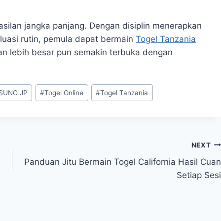
asilan jangka panjang. Dengan disiplin menerapkan
uasi rutin, pemula dapat bermain
Togel Tanzania
uan lebih besar pun semakin terbuka dengan
SUNG JP
#
Togel Online
#
Togel Tanzania
NEXT
Panduan Jitu Bermain Togel California Hasil Cuan
Setiap Sesi