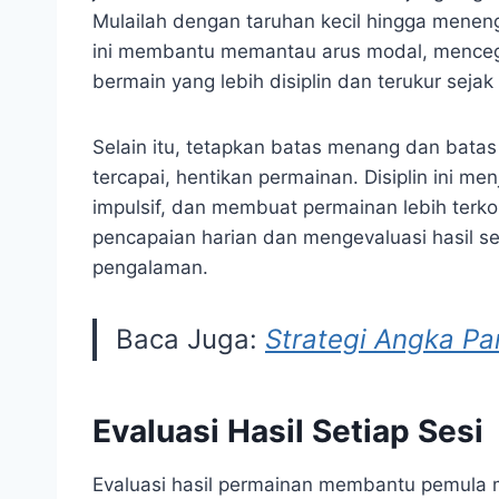
Mulailah dengan taruhan kecil hingga menen
ini membantu memantau arus modal, menceg
bermain yang lebih disiplin dan terukur sejak
Selain itu, tetapkan batas menang dan batas
tercapai, hentikan permainan. Disiplin ini m
impulsif, dan membuat permainan lebih terkon
pencapaian harian dan mengevaluasi hasil se
pengalaman.
Baca Juga:
Strategi Angka Pan
Evaluasi Hasil Setiap Sesi
Evaluasi hasil permainan membantu pemula m