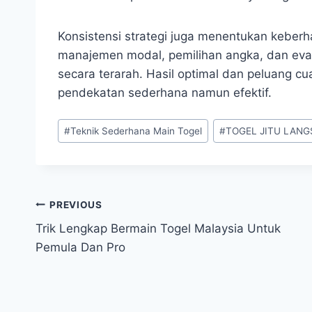
Konsistensi strategi juga menentukan keberh
manajemen modal, pemilihan angka, dan eval
secara terarah. Hasil optimal dan peluang c
pendekatan sederhana namun efektif.
Post
#
Teknik Sederhana Main Togel
#
TOGEL JITU LANG
Tags:
Post
PREVIOUS
Trik Lengkap Bermain Togel Malaysia Untuk
navigation
Pemula Dan Pro