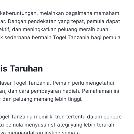
l keberuntungan, melainkan bagaimana memahami
sar. Dengan pendekatan yang tepat, pemula dapat
fektif, dan meningkatkan peluang meraih cuan.
 sederhana bermain Togel Tanzania bagi pemula
is Taruhan
sar Togel Tanzania. Pemain perlu mengetahui
dian, dan cara pembayaran hadiah. Pemahaman ini
 dan peluang menang lebih tinggi.
 Togel Tanzania memiliki tren tertentu dalam periode
tu pemula menyusun strategi yang lebih terarah
ya mengandalkan insting semata.