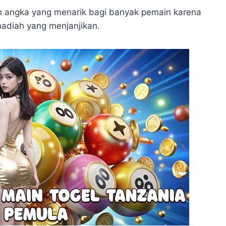
n angka yang menarik bagi banyak pemain karena
adiah yang menjanjikan.