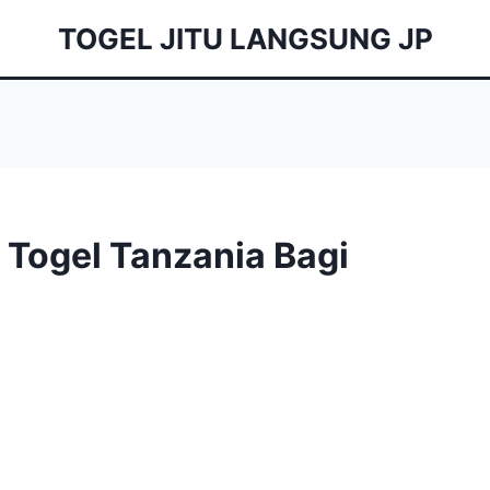
TOGEL JITU LANGSUNG JP
 Togel Tanzania Bagi