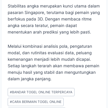
Stabilitas angka merupakan kunci utama dalam
pasaran Singapore, terutama bagi pemain yang
berfokus pada 3D. Dengan membaca ritme
angka secara teratur, pemain dapat
menentukan arah prediksi yang lebih pasti.
Melalui kombinasi analisis pola, pengaturan
modal, dan rutinitas evaluasi data, peluang
kemenangan menjadi lebih mudah dicapai.
Setiap langkah terarah akan membawa pemain
menuju hasil yang stabil dan menguntungkan
dalam jangka panjang.
Post
#
BANDAR TOGEL ONLINE TERPERCAYA
Tags:
#
CARA BERMAIN TOGEL ONLINE