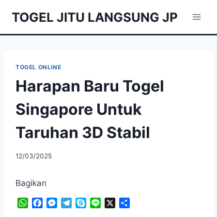
Skip
TOGEL JITU LANGSUNG JP
to
content
TOGEL ONLINE
Harapan Baru Togel
Singapore Untuk
Taruhan 3D Stabil
12/03/2025
Bagikan
W
F
M
T
S
L
X
S
h
a
e
e
k
i
h