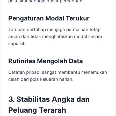
pola aktif sebagai dasar perpaduan.
Pengaturan Modal Terukur
Taruhan bertahap menjaga permainan tetap
aman dan tidak menghabiskan modal secara
impulsif.
Rutinitas Mengolah Data
Catatan pribadi sangat membantu menemukan
celah dari pola keluaran harian.
3. Stabilitas Angka dan
Peluang Terarah