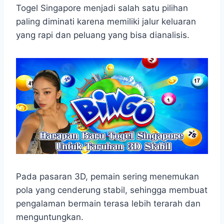
a
c
s
l
y
n
a
Togel Singapore menjadi salah satu pilihan
t
e
s
e
p
e
r
paling diminati karena memiliki jalur keluaran
s
b
e
g
e
e
yang rapi dan peluang yang bisa dianalisis.
A
o
n
r
p
o
g
a
p
k
e
m
r
Pada pasaran 3D, pemain sering menemukan
pola yang cenderung stabil, sehingga membuat
pengalaman bermain terasa lebih terarah dan
menguntungkan.