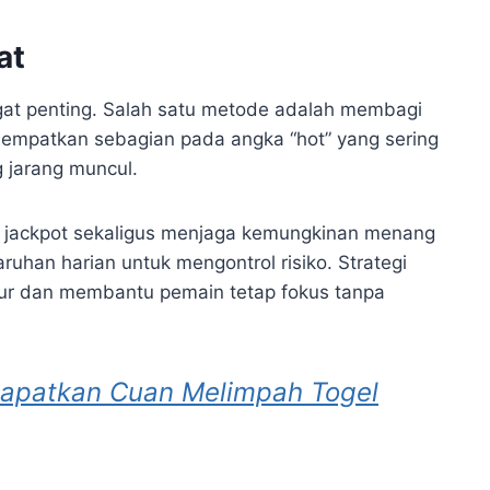
at
gat penting. Salah satu metode adalah membagi
empatkan sebagian pada angka “hot” yang sering
 jarang muncul.
 jackpot sekaligus menjaga kemungkinan menang
aruhan harian untuk mengontrol risiko. Strategi
kur dan membantu pemain tetap fokus tanpa
apatkan Cuan Melimpah Togel