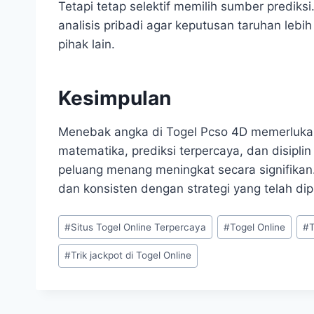
Tetapi tetap selektif memilih sumber predik
analisis pribadi agar keputusan taruhan leb
pihak lain.
Kesimpulan
Menebak angka di Togel Pcso 4D memerlukan k
matematika, prediksi terpercaya, dan disipl
peluang menang meningkat secara signifikan.
dan konsisten dengan strategi yang telah dipi
Post
#
Situs Togel Online Terpercaya
#
Togel Online
#
Tags:
#
Trik jackpot di Togel Online