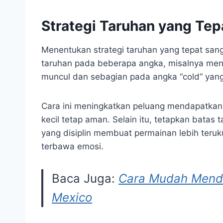
Strategi Taruhan yang Tep
Menentukan strategi taruhan yang tepat san
taruhan pada beberapa angka, misalnya men
muncul dan sebagian pada angka “cold” yang
Cara ini meningkatkan peluang mendapatkan
kecil tetap aman. Selain itu, tetapkan batas t
yang disiplin membuat permainan lebih teru
terbawa emosi.
Baca Juga:
Cara Mudah Mend
Mexico