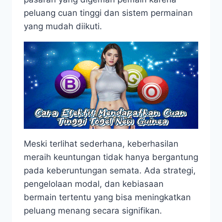
peluang cuan tinggi dan sistem permainan
yang mudah diikuti.
Meski terlihat sederhana, keberhasilan
meraih keuntungan tidak hanya bergantung
pada keberuntungan semata. Ada strategi,
pengelolaan modal, dan kebiasaan
bermain tertentu yang bisa meningkatkan
peluang menang secara signifikan.