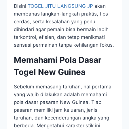
Disini
TOGEL JITU LANGSUNG JP
akan
membahas langkah-langkah praktis, tips
cerdas, serta kesalahan yang perlu
dihindari agar pemain bisa bermain lebih
terkontrol, efisien, dan tetap menikmati
sensasi permainan tanpa kehilangan fokus.
Memahami Pola Dasar
Togel New Guinea
Sebelum memasang taruhan, hal pertama
yang wajib dilakukan adalah memahami
pola dasar pasaran New Guinea. Tiap
pasaran memiliki jam keluaran, jenis
taruhan, dan kecenderungan angka yang
berbeda. Mengetahui karakteristik ini