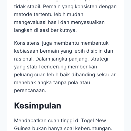
tidak stabil. Pemain yang konsisten dengan
metode tertentu lebih mudah
mengevaluasi hasil dan menyesuaikan
langkah di sesi berikutnya.
Konsistensi juga membantu membentuk
kebiasaan bermain yang lebih disiplin dan
rasional. Dalam jangka panjang, strategi
yang stabil cenderung memberikan
peluang cuan lebih baik dibanding sekadar
menebak angka tanpa pola atau
perencanaan.
Kesimpulan
Mendapatkan cuan tinggi di Togel New
Guinea bukan hanya soal keberuntungan.