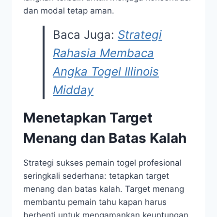
dan modal tetap aman.
Baca Juga:
Strategi
Rahasia Membaca
Angka Togel Illinois
Midday
Menetapkan Target
Menang dan Batas Kalah
Strategi sukses pemain togel profesional
seringkali sederhana: tetapkan target
menang dan batas kalah. Target menang
membantu pemain tahu kapan harus
berhenti untuk mengamankan keuntungan,