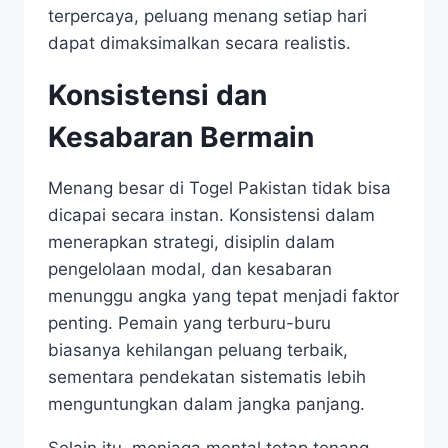
terpercaya, peluang menang setiap hari
dapat dimaksimalkan secara realistis.
Konsistensi dan
Kesabaran Bermain
Menang besar di Togel Pakistan tidak bisa
dicapai secara instan. Konsistensi dalam
menerapkan strategi, disiplin dalam
pengelolaan modal, dan kesabaran
menunggu angka yang tepat menjadi faktor
penting. Pemain yang terburu-buru
biasanya kehilangan peluang terbaik,
sementara pendekatan sistematis lebih
menguntungkan dalam jangka panjang.