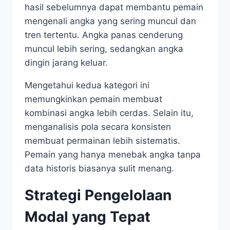
hasil sebelumnya dapat membantu pemain
mengenali angka yang sering muncul dan
tren tertentu. Angka panas cenderung
muncul lebih sering, sedangkan angka
dingin jarang keluar.
Mengetahui kedua kategori ini
memungkinkan pemain membuat
kombinasi angka lebih cerdas. Selain itu,
menganalisis pola secara konsisten
membuat permainan lebih sistematis.
Pemain yang hanya menebak angka tanpa
data historis biasanya sulit menang.
Strategi Pengelolaan
Modal yang Tepat