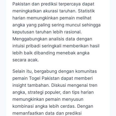
Pakistan dan prediksi terpercaya dapat
meningkatkan akurasi taruhan. Statistik
harian memungkinkan pemain melihat
angka yang paling sering muncul sehingga
keputusan taruhan lebih rasional.
Menggabungkan analisis data dengan
intuisi pribadi seringkali memberikan hasil
lebih baik dibanding menebak angka
secara acak.
Selain itu, bergabung dengan komunitas
pemain Togel Pakistan dapat memberi
insight tambahan. Diskusi mengenai tren
angka, strategi populer, dan tips harian
memungkinkan pemain menyusun
kombinasi angka lebih cerdas. Dengan
memanfaatkan data dan prediksi