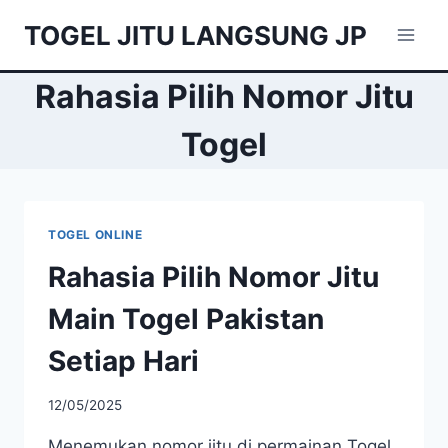
Skip
TOGEL JITU LANGSUNG JP
to
content
Rahasia Pilih Nomor Jitu
Togel
TOGEL ONLINE
Rahasia Pilih Nomor Jitu
Main Togel Pakistan
Setiap Hari
12/05/2025
Menemukan nomor jitu di permainan Togel