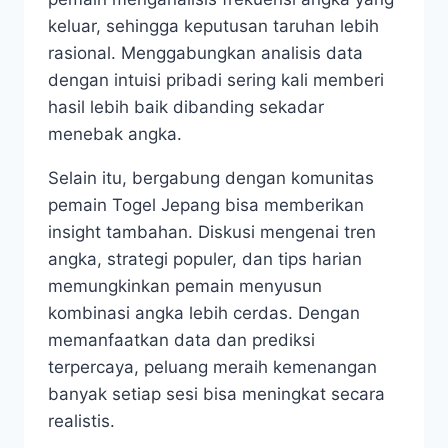
keluar, sehingga keputusan taruhan lebih
rasional. Menggabungkan analisis data
dengan intuisi pribadi sering kali memberi
hasil lebih baik dibanding sekadar
menebak angka.
Selain itu, bergabung dengan komunitas
pemain Togel Jepang bisa memberikan
insight tambahan. Diskusi mengenai tren
angka, strategi populer, dan tips harian
memungkinkan pemain menyusun
kombinasi angka lebih cerdas. Dengan
memanfaatkan data dan prediksi
terpercaya, peluang meraih kemenangan
banyak setiap sesi bisa meningkat secara
realistis.