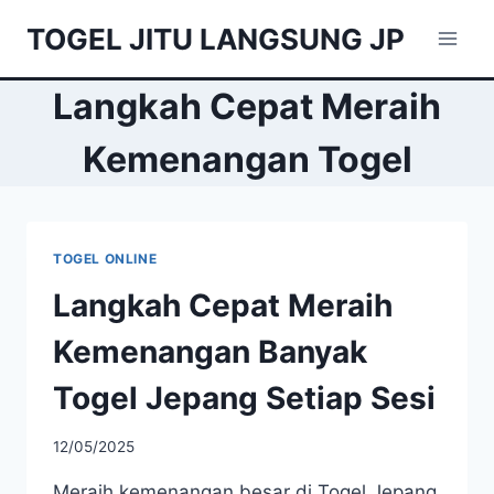
Skip
TOGEL JITU LANGSUNG JP
to
content
Langkah Cepat Meraih
Kemenangan Togel
TOGEL ONLINE
Langkah Cepat Meraih
Kemenangan Banyak
Togel Jepang Setiap Sesi
12/05/2025
Meraih kemenangan besar di Togel Jepang