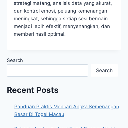
strategi matang, analisis data yang akurat,
dan kontrol emosi, peluang kemenangan
meningkat, sehingga setiap sesi bermain
menjadi lebih efektif, menyenangkan, dan
memberi hasil optimal.
Search
Search
Recent Posts
Panduan Praktis Mencari Angka Kemenangan
Besar Di Togel Macau