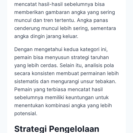
mencatat hasil-hasil sebelumnya bisa
memberikan gambaran angka yang sering
muncul dan tren tertentu. Angka panas
cenderung muncul lebih sering, sementara
angka dingin jarang keluar.
Dengan mengetahui kedua kategori ini,
pemain bisa menyusun strategi taruhan
yang lebih cerdas. Selain itu, analisis pola
secara konsisten membuat permainan lebih
sistematis dan mengurangi unsur tebakan.
Pemain yang terbiasa mencatat hasil
sebelumnya memiliki keuntungan untuk
menentukan kombinasi angka yang lebih
potensial.
Strategi Pengelolaan