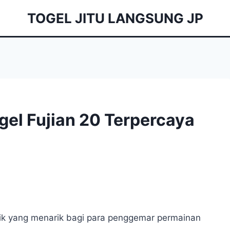
TOGEL JITU LANGSUNG JP
el Fujian 20 Terpercaya
pik yang menarik bagi para penggemar permainan