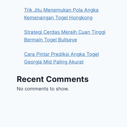
Trik Jitu Menemukan Pola Angka
Kemenangan Togel Hongkong
Strategi Cerdas Meraih Cuan Tinggi
Bermain Togel Bullseye
Cara Pintar Prediksi Angka Togel
Georgia Mid Paling Akurat
Recent Comments
No comments to show.