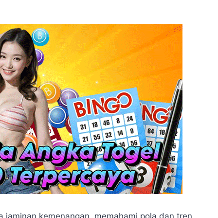
ada jaminan kemenangan, memahami pola dan tren