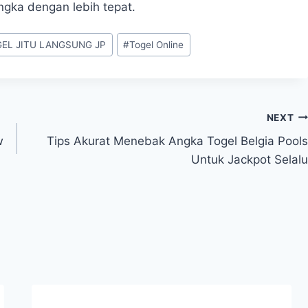
ka dengan lebih tepat.
EL JITU LANGSUNG JP
#
Togel Online
NEXT
w
Tips Akurat Menebak Angka Togel Belgia Pools
Untuk Jackpot Selalu