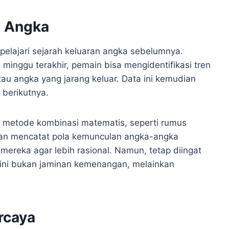
a Angka
mpelajari sejarah keluaran angka sebelumnya.
minggu terakhir, pemain bisa mengidentifikasi tren
tau angka yang jarang keluar. Data ini kemudian
berikutnya.
 metode kombinasi matematis, seperti rumus
ngan mencatat pola kemunculan angka-angka
mereka agar lebih rasional. Namun, tetap diingat
i ini bukan jaminan kemenangan, melainkan
rcaya