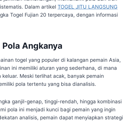
stematis. Dalam artikel
TOGEL JITU LANGSUNG
ka Togel Fujian 20 terpercaya, dengan informasi
n Pola Angkanya
mainan togel yang populer di kalangan pemain Asia,
nan ini memiliki aturan yang sederhana, di mana
eluar. Meski terlihat acak, banyak pemain
iki pola tertentu yang bisa dianalisis.
ngka ganjil-genap, tinggi-rendah, hingga kombinasi
 pola ini menjadi kunci bagi pemain yang ingin
katan analisis, pemain dapat menyiapkan strategi